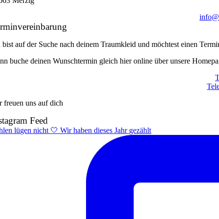
663 Merzig
info@s
rminvereinbarung
 bist auf der Suche nach deinem Traumkleid und möchtest einen Termi
nn buche deinen Wunschtermin gleich hier online über unsere Homepag
T
Tel
r freuen uns auf dich
stagram Feed
hlen lügen nicht 🤍 Wir haben dieses Jahr gezählt