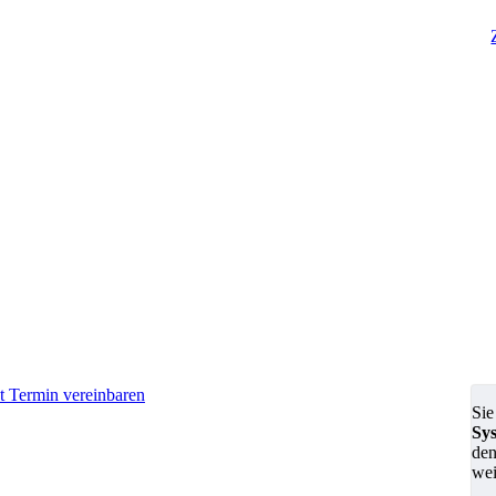
zt Termin vereinbaren
Sie
Sy
den
wei