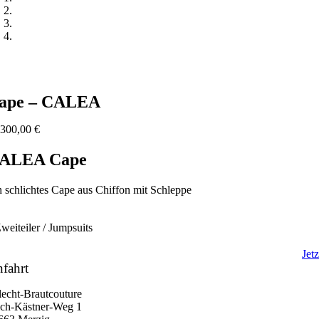
ape – CALEA
b
300,00
€
ALEA Cape
n schlichtes Cape aus Chiffon mit Schleppe
weiteiler / Jumpsuits
Jet
fahrt
ilecht-Brautcouture
ich-Kästner-Weg 1