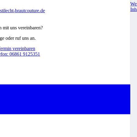
Wei
Inh
tilecht-brautcouture.de
n mit uns vereinbaren?
e oder ruf uns an.
ermin vereinbaren
efon: 06861 9125351