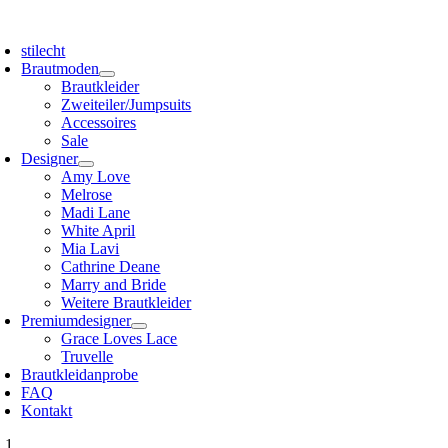
Zum
oggle
Inhalt
avigation
stilecht
springen
Brautmoden
Brautkleider
Zweiteiler/Jumpsuits
Accessoires
Sale
Designer
Amy Love
Melrose
Madi Lane
White April
Mia Lavi
Cathrine Deane
Marry and Bride
Weitere Brautkleider
Premiumdesigner
Grace Loves Lace
Truvelle
Brautkleidanprobe
FAQ
Kontakt