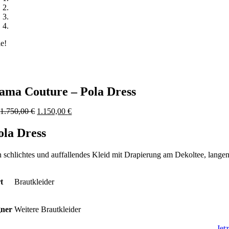
le!
ama Couture – Pola Dress
Ursprünglicher
Aktueller
b
1.750,00
€
1.150,00
€
Preis
Preis
war:
ist:
ola Dress
1.750,00 €
1.150,00 €.
n schlichtes und auffallendes Kleid mit Drapierung am Dekoltee, lang
t
Brautkleider
gner
Weitere Brautkleider
Jet