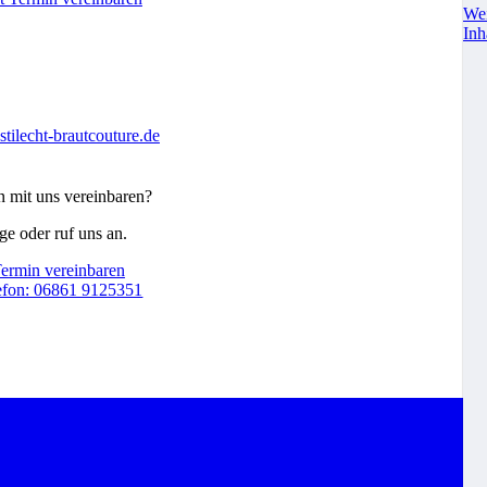
Wei
Inh
tilecht-brautcouture.de
n mit uns vereinbaren?
e oder ruf uns an.
ermin vereinbaren
efon: 06861 9125351