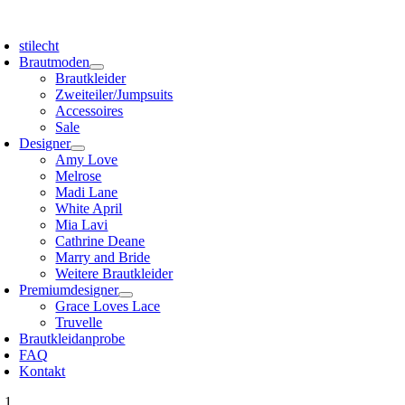
Zum
oggle
Inhalt
avigation
stilecht
springen
Brautmoden
Brautkleider
Zweiteiler/Jumpsuits
Accessoires
Sale
Designer
Amy Love
Melrose
Madi Lane
White April
Mia Lavi
Cathrine Deane
Marry and Bride
Weitere Brautkleider
Premiumdesigner
Grace Loves Lace
Truvelle
Brautkleidanprobe
FAQ
Kontakt