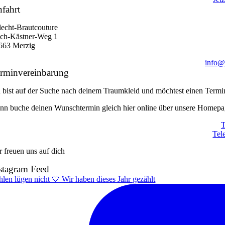
fahrt
ilecht-Brautcouture
ich-Kästner-Weg 1
663 Merzig
info@s
rminvereinbarung
 bist auf der Suche nach deinem Traumkleid und möchtest einen Termi
nn buche deinen Wunschtermin gleich hier online über unsere Homepag
T
Tel
r freuen uns auf dich
stagram Feed
hlen lügen nicht 🤍 Wir haben dieses Jahr gezählt