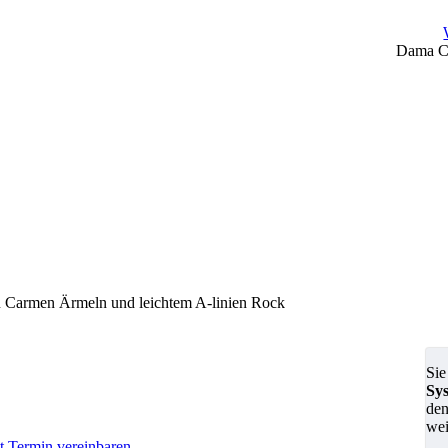
Dama Co
en Carmen Ärmeln und leichtem A-linien Rock
Sie
Sy
den
wei
zt Termin vereinbaren