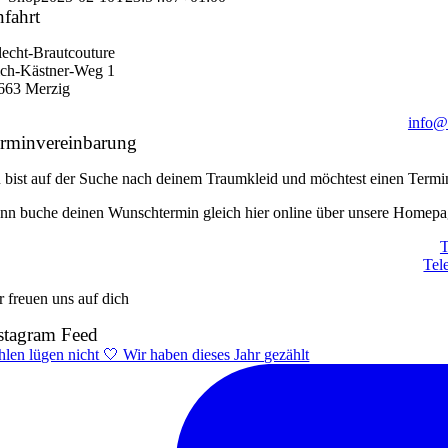
fahrt
ilecht-Brautcouture
ich-Kästner-Weg 1
663 Merzig
info@s
rminvereinbarung
 bist auf der Suche nach deinem Traumkleid und möchtest einen Termi
nn buche deinen Wunschtermin gleich hier online über unsere Homepag
T
Tel
r freuen uns auf dich
stagram Feed
hlen lügen nicht 🤍 Wir haben dieses Jahr gezählt