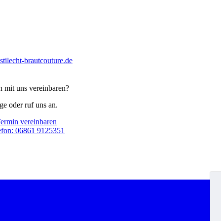
tilecht-brautcouture.de
n mit uns vereinbaren?
e oder ruf uns an.
ermin vereinbaren
efon: 06861 9125351