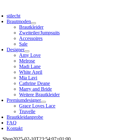
Zum
oggle
Inhalt
avigation
stilecht
springen
Brautmoden
Brautkleider
Zweiteiler/Jumpsuits
Accessoires
Sale
Designer
Amy Love
Melrose
Madi Lane
White April
Mia Lavi
Cathrine Deane
Marry and Bride
Weitere Brautkleider
Premiumdesigner
Grace Loves Lace
Truvelle
Brautkleidanprobe
FAQ
Kontakt
Shop
2025-02-10T23:54:07+01:00